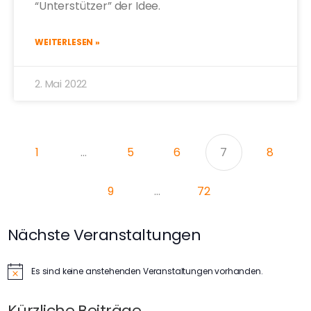
“Unterstützer” der Idee.
WEITERLESEN »
2. Mai 2022
1
…
5
6
7
8
9
…
72
Nächste Veranstaltungen
Es sind keine anstehenden Veranstaltungen vorhanden.
Hinweis
Kürzliche Beiträge