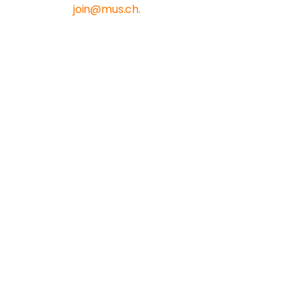
join@mus.ch
.