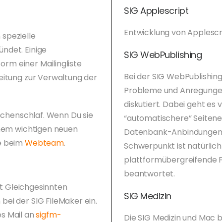
SIG Applescript
Entwicklung von Applescr
spezielle
ndet. Einige
SIG WebPublishing
Form einer Mailingliste
Bei der SIG WebPublishing
eitung zur Verwaltung der
Probleme und Anregungen
diskutiert. Dabei geht e
öschenschlaf. Wenn Du sie
“automatischere” Seitene
inem wichtigen neuen
Datenbank-Anbindungen
te beim
Webteam
.
Schwerpunkt ist natürlic
plattformübergreifende 
beantwortet.
mit Gleichgesinnten
SIG Medizin
ei der SIG FileMaker ein.
res Mail an
sigfm-
Die SIG Medizin und Mac b