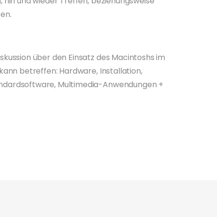
, hin und wieder Treffen, beziehungsweise
ten.
iskussion über den Einsatz des Macintoshs im
kann betreffen: Hardware, Installation,
andardsoftware, Multimedia-Anwendungen +