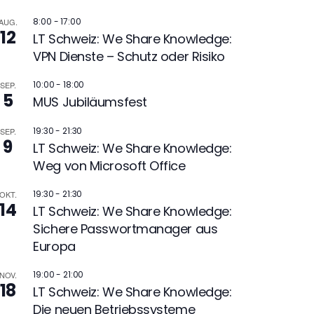
8:00
-
17:00
AUG.
12
LT Schweiz: We Share Knowledge:
VPN Dienste – Schutz oder Risiko
10:00
-
18:00
SEP.
5
MUS Jubiläumsfest
19:30
-
21:30
SEP.
9
LT Schweiz: We Share Knowledge:
Weg von Microsoft Office
19:30
-
21:30
OKT.
14
LT Schweiz: We Share Knowledge:
Sichere Passwortmanager aus
Europa
19:00
-
21:00
NOV.
18
LT Schweiz: We Share Knowledge:
Die neuen Betriebssysteme